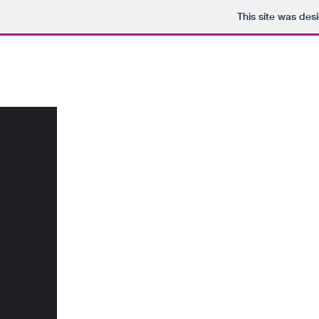
This site was des
hi
hi