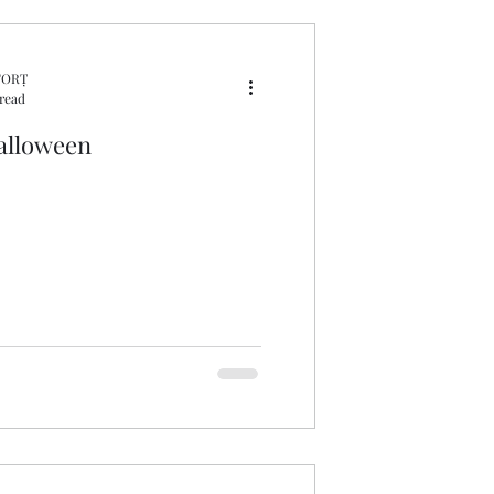
FORȚ
read
alloween