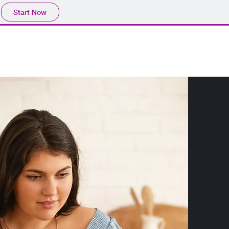
Start Now
Home
Contact
Contact
About
Blank Page