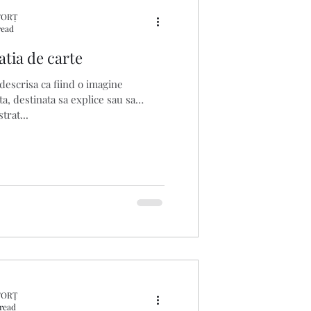
FORȚ
read
atia de carte
 descrisa ca fiind o imagine
a, destinata sa explice sau sa
trat...
FORȚ
 read